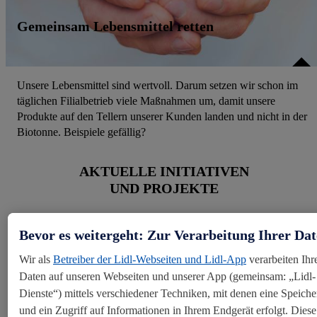
Gemeinsam Lebensmittel retten
Unsere Lebensmittel sind wertvoll. Darum setzen wir schon im
täglichen Filialbetrieb viele Maßnahmen um, damit unsere
Produkte auf den Tellern unserer Kunden landen und nicht in der
Biotonne. Beispiele gefällig?
AKTUELLE INITIATIVEN
UND PROJEKTE
Bevor es weitergeht: Zur Verarbeitung Ihrer Da
Wir als
Betreiber der Lidl-Webseiten und Lidl-App
verarbeiten Ihr
Daten auf unseren Webseiten und unserer App (gemeinsam: „Lidl-
Dienste“) mittels verschiedener Techniken, mit denen eine Speich
und ein Zugriff auf Informationen in Ihrem Endgerät erfolgt. Diese