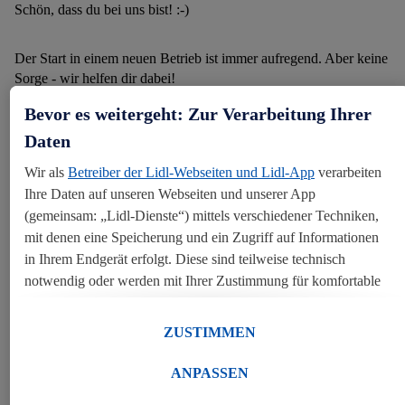
Schön, dass du bei uns bist! :-)
Der Start in einem neuen Betrieb ist immer aufregend. Aber keine
Sorge - wir helfen dir dabei!
Bevor es weitergeht: Zur Verarbeitung Ihrer
Auf dieser Seite findest du unser
"Lidl ABC"
. Es hilft dir bei
Daten
Abkürzungen und Begriffen in deinem zukünftigen Arbeitsalltag.
Wir als
Betreiber der Lidl-Webseiten und Lidl-App
verarbeiten
Ihre Daten auf unseren Webseiten und unserer App
Viel Spaß beim Entdecken und bis bald bei Lidl Österreich! :-)
(gemeinsam: „Lidl-Dienste“) mittels verschiedener Techniken,
mit denen eine Speicherung und ein Zugriff auf Informationen
in Ihrem Endgerät erfolgt. Diese sind teilweise technisch
notwendig oder werden mit Ihrer Zustimmung für komfortable
DEIN LIDL ABC DOWNLOADEN
Einstellungen, zur Statistik-Erstellung oder für personalisierte
Werbung innerhalb und außerhalb der Lidl-Dienste verwendet.
ZUSTIMMEN
Sofern Sie Teilnehmer des Lidl Plus-Programms sind, werden
für diese Zwecke auch Daten aus Ihrem Filial-Kaufverhalten
ANPASSEN
verarbeitet. Unter „Anpassen“ können Sie einzelne