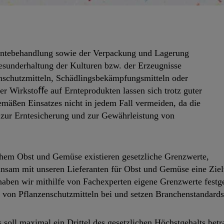
ntebehandlung sowie der Verpackung und Lagerung
esunderhaltung der Kulturen bzw. der Erzeugnisse
nschutzmitteln, Schädlingsbekämpfungsmitteln oder
r Wirkstoﬀe auf Ernteprodukten lassen sich trotz guter
emäßen Einsatzes nicht in jedem Fall vermeiden, da die
 zur Erntesicherung und zur Gewährleistung von
chem Obst und Gemüse existieren gesetzliche Grenzwerte,
nsam mit unseren Lieferanten für Obst und Gemüse eine Ziel
aben wir mithilfe von Fachexperten eigene Grenzwerte festgele
 von Pflanzenschutzmitteln bei und setzen Branchenstandards
soll maximal ein Drittel des gesetzlichen Höchstgehalts betr