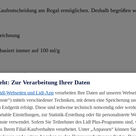
Kaufentscheidung am Regal ermöglichen. Deshalb begrüßen w
zeichnung
 basiert immer auf 100 ml/g
ührung in Österreich geklärt sind, werden wir gemeinsam mit
eht: Zur Verarbeitung Ihrer Daten
msetzen können.
Lidl-Webseiten und Lidl-App
verarbeiten Ihre Daten auf unseren Webse
Inhaltsstoffe & Nährwerte
ste“) mittels verschiedener Techniken, mit denen eine Speicherung und
 Endgerät erfolgt. Diese sind teilweise technisch notwendig oder werde
able Einstellungen, zur Statistik-Erstellung oder für personalisierte 
Als einer der größten Lebensmittelhändler in Österreich h
enste verwendet. Sofern Sie Teilnehmer des Lidl Plus-Programms sind, 
wollen daher aktiv einen Beitrag für einen bewussteren Lebe
 Ihrem Filial-Kaufverhalten verarbeitet. Unter „Anpassen“ können Sie
und Fettgehalt in unseren Eigenmarkenlebensmitteln rege