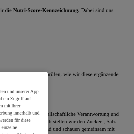
ir die
Nutri-Score-Kennzeichnung
. Dabei sind uns
 unseren Lieferanten prüfen, wie wir diese ergänzende
iten und unserer App
 ein Zugriff auf
n mit Ihrer
Werbung innerhalb und
aben wir auch eine gesellschaftliche Verantwortung und
werden für diese
nsstil leisten. Deshalb stellen wir den Zucker-, Salz-
 einzelne
lmäßig auf den Prüfstand und schauen gemeinsam mit