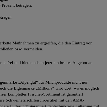
 Prozent betragen.
tragen.
eferkette Maßnahmen zu ergreifen, die den Eintrag von
chließen bzw. vermeiden.
ik-frei und bieten schon jetzt ein breites Angebot an
 Eigenmarke „Alpengut“ für Milchprodukte nicht nur
 Auch die Eigenmarke „Milbona“ wird dort, wo es möglich
er komplettes Frischei-Sortiment ist garantiert
rere Schweinefrischfleisch-Artikel mit den AMA-
ere Fütterung“ garantiert gentechnikfreie Fütterung mit