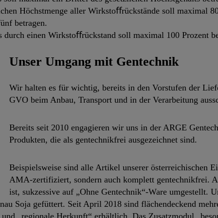
ichen Höchstmenge aller Wirkstoﬀrückstände soll maximal 80
ünf betragen.
s durch einen Wirkstoﬀrückstand soll maximal 100 Prozent be
Unser Umgang mit Gentechnik
Wir halten es für wichtig, bereits in den Vorstufen der Li
GVO beim Anbau, Transport und in der Verarbeitung auss
Bereits seit 2010 engagieren wir uns in der ARGE Gentechn
Produkten, die als gentechnikfrei ausgezeichnet sind.
Beispielsweise sind alle Artikel unserer österreichischen
AMA-zertifiziert, sondern auch komplett gentechnikfrei.
ist, sukzessive auf „Ohne Gentechnik“-Ware umgestellt. Uns
nau Soja gefüttert. Seit April 2018 sind flächendeckend meh
nd „regionale Herkunft“ erhältlich. Das Zusatzmodul „besond