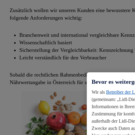
Zusätzlich wollen wir unseren Kunden eine bewusstere 
folgende Anforderungen wichtig:
Branchenweit und international vergleichbare Kenn
Wissenschaftlich basiert
Sicherstellung der Vergleichbarkeit: Kennzeichnung
Leicht verständlich für den Verbraucher
Sobald die rechtlichen Rahmenbedingungen für eine Einf
Bevor es weiterg
Nährwertangabe in Österreich für unsere Eigenmarken u
Wir als
Betreiber der 
(gemeinsam: „Lidl-Dien
Informationen in Ihrem
Zustimmung für komfort
außerhalb der Lidl-Di
Zwecke auch Daten aus