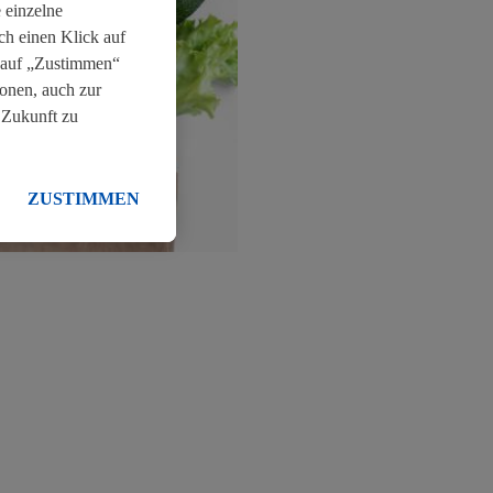
 einzelne
h einen Klick auf
k auf „Zustimmen“
onen, auch zur
 Zukunft zu
ere
ZUSTIMMEN