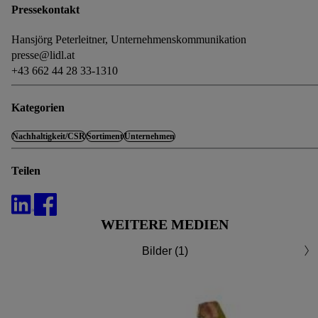
Pressekontakt
Zwecken zu. Weitere Informationen, auch zur Speicherdauer
der Daten und zu Ihrem Recht, Ihre Einwilligung jederzeit mit
Hansjörg Peterleitner, Unternehmenskommunikation
Wirkung für die Zukunft zu widerrufen, finden Sie in unseren
presse@lidl.at
Datenschutzbestimmungen
.
Die Impressen finden Sie hier.
+43 662 44 28 33-1310
Kategorien
Nachhaltigkeit/CSR
Sortiment
Unternehmen
Teilen
WEITERE MEDIEN
Bilder (1)