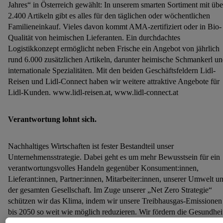
Jahres“ in Österreich gewählt: In unserem smarten Sortiment mit übe
2.400 Artikeln gibt es alles für den täglichen oder wöchentlichen
Familieneinkauf. Vieles davon kommt AMA-zertifiziert oder in Bio-
Qualität von heimischen Lieferanten. Ein durchdachtes
Logistikkonzept ermöglicht neben Frische ein Angebot von jährlich
rund 6.000 zusätzlichen Artikeln, darunter heimische Schmankerl u
internationale Spezialitäten. Mit den beiden Geschäftsfeldern Lidl-
Reisen und Lidl-Connect haben wir weitere attraktive Angebote für
Lidl-Kunden. www.lidl-reisen.at, www.lidl-connect.at
Verantwortung lohnt sich.
Nachhaltiges Wirtschaften ist fester Bestandteil unser
Unternehmensstrategie. Dabei geht es um mehr Bewusstsein für ein
verantwortungsvolles Handeln gegenüber Konsument:innen,
Lieferant:innen, Partner:innen, Mitarbeiter:innen, unserer Umwelt u
der gesamten Gesellschaft. Im Zuge unserer „Net Zero Strategie“
schützen wir das Klima, indem wir unsere Treibhausgas-Emissionen
bis 2050 so weit wie möglich reduzieren. Wir fördern die Gesundhei
indem wir unser Sortiment entlang der „planetary health diet“