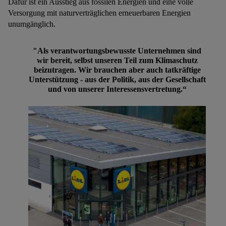
Dafür ist ein Ausstieg aus fossilen Energien und eine volle
Techniken zulassen. Durch einen Klick auf „Zustimmen“
Versorgung mit naturverträglichen erneuerbaren Energien
stimmen Sie allen Verarbeitungen zu sämtlichen vorgenannten
unumgänglich.
Zwecken zu. Weitere Informationen, auch zur Speicherdauer
der Daten und zu Ihrem Recht, Ihre Einwilligung jederzeit mit
"Als verantwortungsbewusste Unternehmen sind
Wirkung für die Zukunft zu widerrufen, finden Sie in unseren
wir bereit, selbst unseren Teil zum Klimaschutz
Datenschutzbestimmungen
.
Die Impressen finden Sie hier.
beizutragen. Wir brauchen aber auch tatkräftige
Unterstü
tzung - aus der Politik, aus der Gesellschaft
und von unserer Interessensvertretung.“