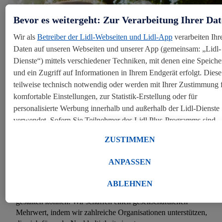
Bevor es weitergeht: Zur Verarbeitung Ihrer Da
Wir als
Betreiber der Lidl-Webseiten und Lidl-App
verarbeiten Ihr
Daten auf unseren Webseiten und unserer App (gemeinsam: „Lidl-
Dienste“) mittels verschiedener Techniken, mit denen eine Speich
und ein Zugriff auf Informationen in Ihrem Endgerät erfolgt. Diese
teilweise technisch notwendig oder werden mit Ihrer Zustimmung 
komfortable Einstellungen, zur Statistik-Erstellung oder für
personalisierte Werbung innerhalb und außerhalb der Lidl-Dienste
verwendet. Sofern Sie Teilnehmer des Lidl Plus-Programms sind,
Nachhaltigen Konsum fördern - Transparenz schaffen
werden für diese Zwecke auch Daten aus Ihrem Filial-Kaufverhalt
ZUSTIMMEN
verarbeitet. Unter „Anpassen“ können Sie einzelne Verwendungs
zulassen und weitere Angaben zu den Datenverarbeitungen finden
Als großes Handelsunternehmen haben wir Einfluss auf das
ANPASSEN
Durch einen Klick auf „Ablehnen“ können Sie nur den Einsatz
Konsumverhalten unserer Kunden. Wir möchten durch unsere
Sortimentsgestaltung eine gesunde Ernährung ermöglichen und
notwendiger Techniken zulassen. Durch einen Klick auf „Zustim
ABLEHNEN
überprüfen daher laufend, wie wir unser Sortiment nachhaltiger
stimmen Sie allen Verarbeitungen zu sämtlichen vorgenannten Zw
gestalten können. Wir schaffen einen gesellschaftlichen
zu. Weitere Informationen, auch zur Speicherdauer der Daten und 
Mehrwert, indem wir zahlreiche Organisationen unterstützen,
Ihrem Recht, Ihre Einwilligung jederzeit mit Wirkung für die Zuku