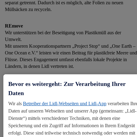
separat getrennt. Dadurch ist es möglich, alte Folien zu neuen
Müllsäcken zu recyceln.
REmove
Wir unterstützen bei der Beseitigung von Plastikmüll aus der
Umwelt.
Mit unseren Kooperationspartnern „Project Stop“ und „One Earth –
One Ocean e.V.“ leisten wir einen Beitrag für plastikfreie Meere und
Flüsse. Dieses Engagement umfasst ebenfalls lokale Projekte in
Ländern, in denen Lidl vertreten ist.
REsearch
Bevor es weitergeht: Zur Verarbeitung Ihrer
Für innovative Lösungen investieren wir in Forschung und
Daten
Entwicklung und klären über Recycling und Ressourcenschonung
auf.
Wir als
Betreiber der Lidl-Webseiten und Lidl-App
verarbeiten Ihr
Als Teil der Schwarz Gruppe haben wir das Global Commitment
Daten auf unseren Webseiten und unserer App (gemeinsam: „Lidl-
der Ellen MacArthur Foundation unterzeichnet und damit ein starkes
Dienste“) mittels verschiedener Techniken, mit denen eine
Zeichen für die Vision einer global funktionierenden
Speicherung und ein Zugriff auf Informationen in Ihrem Endgerät
Kreislaufwirtschaft gesetzt.
erfolgt. Diese sind teilweise technisch notwendig oder werden mit